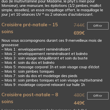
duo (le multivitaminé pour Madame, le phyt’s men pour
Monsieur), une manucure, les épilations (1/2 jambes, maillot
simple, aisselles), un essai maquillage offert, le maquillage le
jour J et 10 séances UV * ou 2 séances d’autobrozant.
Croisière pré-natale – 15
744
€
Offrir
soins
699
€
Nous vous accompagnons durant ces 9 merveilleux mois de
grossesse:
– Mois 1 : enveloppement reminéralisant
– Mois 2 : enveloppement reminéralisant et balnéo
– Mois 3 : soin visage rééquilibrant et soin du buste
– Mois 4 : soin du dos et balnéo
– Mois 5 : massage corporel 1h et soin visage coup d’éclat
– Mois 6 : soin jambes toniques
– Mois 7 : soin du dos et modelage des pieds
– Mois 8 : soin jambes toniques et soin visage multivitaminé
– Mois 9 : modelage corporel relaxant sur huile 1h
Croisière post-natale – 8
480
€
Offrir
soins
449
€