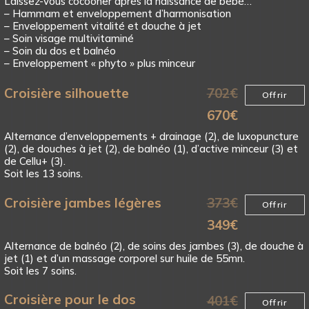
Laissez-vous cocooner après la naissance de bébé…
– Hammam et enveloppement d’harmonisation
– Enveloppement vitalité et douche à jet
– Soin visage multivitaminé
– Soin du dos et balnéo
– Enveloppement « phyto » plus minceur
Croisière silhouette
702
€
Offrir
670
€
Alternance d’enveloppements + drainage (2), de luxopuncture
(2), de douches à jet (2), de balnéo (1), d’active minceur (3) et
de Cellu+ (3).
Soit les 13 soins.
Croisière jambes légères
373
€
Offrir
349
€
Alternance de balnéo (2), de soins des jambes (3), de douche à
jet (1) et d’un massage corporel sur huile de 55mn.
Soit les 7 soins.
Croisière pour le dos
401
€
Offrir