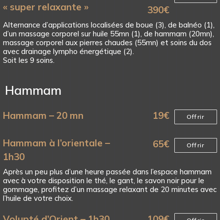
« super relaxante »
390
€
Alternance d’applications localisées de boue (3), de balnéo (1),
d’un massage corporel sur huile 55mn (1), de hammam (20mn),
massage corporel aux pierres chaudes (55mn) et soins du dos
avec drainage lympho énergétique (2).
Soit les 9 soins.
Hammam
Hammam – 20 mn
19
€
Offrir
Hammam à l’orientale –
65
€
Offrir
1h30
Après un peu plus d’une heure passée dans l’espace hammam
avec à votre disposition le thé, le gant, le savon noir pour le
gommage, profitez d’un massage relaxant de 20 minutes avec
l’huile de votre choix.
Volupté d’Orient – 1h30
109
€