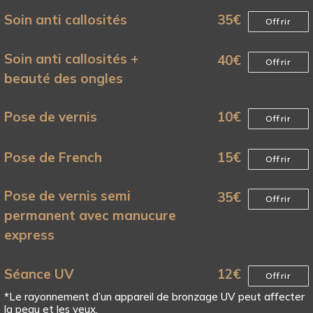
Soin anti callosités
35
€
Offrir
Soin anti callosités +
40
€
Offrir
beauté des ongles
Pose de vernis
10
€
Offrir
Pose de French
15
€
Offrir
Pose de vernis semi
35
€
Offrir
permanent avec manucure
express
Séance UV
12
€
Offrir
*Le rayonnement d’un appareil de bronzage UV peut affecter
la peau et les yeux.