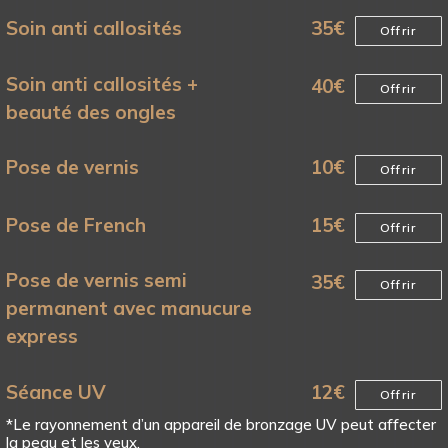
Soin anti callosités
35
€
Offrir
Soin anti callosités +
40
€
Offrir
beauté des ongles
Pose de vernis
10
€
Offrir
Pose de French
15
€
Offrir
Pose de vernis semi
35
€
Offrir
permanent avec manucure
express
Séance UV
12
€
Offrir
*Le rayonnement d’un appareil de bronzage UV peut affecter
la peau et les yeux.