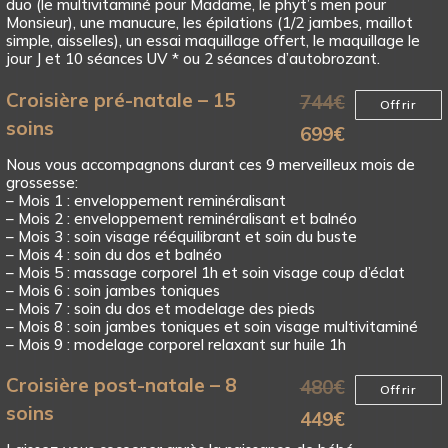
duo (le multivitaminé pour Madame, le phyt’s men pour
Monsieur), une manucure, les épilations (1/2 jambes, maillot
simple, aisselles), un essai maquillage offert, le maquillage le
jour J et 10 séances UV * ou 2 séances d’autobrozant.
Croisière pré-natale – 15
744
€
Offrir
soins
699
€
Nous vous accompagnons durant ces 9 merveilleux mois de
grossesse:
– Mois 1 : enveloppement reminéralisant
– Mois 2 : enveloppement reminéralisant et balnéo
– Mois 3 : soin visage rééquilibrant et soin du buste
– Mois 4 : soin du dos et balnéo
– Mois 5 : massage corporel 1h et soin visage coup d’éclat
– Mois 6 : soin jambes toniques
– Mois 7 : soin du dos et modelage des pieds
– Mois 8 : soin jambes toniques et soin visage multivitaminé
– Mois 9 : modelage corporel relaxant sur huile 1h
Croisière post-natale – 8
480
€
Offrir
soins
449
€