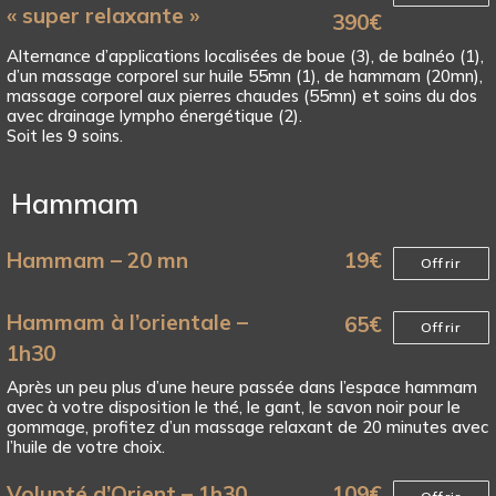
« super relaxante »
390
€
Alternance d’applications localisées de boue (3), de balnéo (1),
d’un massage corporel sur huile 55mn (1), de hammam (20mn),
massage corporel aux pierres chaudes (55mn) et soins du dos
avec drainage lympho énergétique (2).
Soit les 9 soins.
Hammam
Hammam – 20 mn
19
€
Offrir
Hammam à l’orientale –
65
€
Offrir
1h30
Après un peu plus d’une heure passée dans l’espace hammam
avec à votre disposition le thé, le gant, le savon noir pour le
gommage, profitez d’un massage relaxant de 20 minutes avec
l’huile de votre choix.
Volupté d’Orient – 1h30
109
€