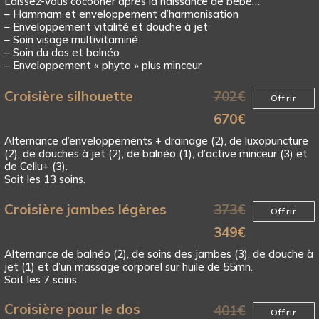
Laissez-vous cocooner après la naissance de bébé…
– Hammam et enveloppement d’harmonisation
– Enveloppement vitalité et douche à jet
– Soin visage multivitaminé
– Soin du dos et balnéo
– Enveloppement « phyto » plus minceur
Croisière silhouette
702
€
Offrir
670
€
Alternance d’enveloppements + drainage (2), de luxopuncture
(2), de douches à jet (2), de balnéo (1), d’active minceur (3) et
de Cellu+ (3).
Soit les 13 soins.
Croisière jambes légères
373
€
Offrir
349
€
Alternance de balnéo (2), de soins des jambes (3), de douche à
jet (1) et d’un massage corporel sur huile de 55mn.
Soit les 7 soins.
Croisière pour le dos
401
€
Offrir