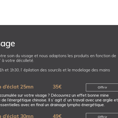
sage
otre soin du visage et nous adaptons les produits en fonction de
 à votre décolleté.
1h et 1h30, l’ épilation des sourcils et le modelage des mains
p d’éclat 25mn
35
€
Offrir
 accumulée sur votre visage ? Découvrez un effet bonne mine
 de l’énergétique chinoise. Il s’ agit d’ un travail avec une argile e
 essentielles avec en final un drainage lympho énergétique.
p d’éclat 30mn
49
€
Offrir