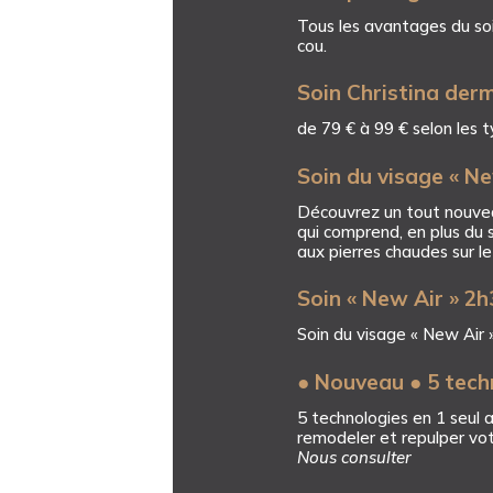
Tous les avantages du soi
cou.
Soin Christina de
de 79 € à 99 € selon les 
Soin du visage « Ne
Découvrez un tout nouvea
qui comprend, en plus du 
aux pierres chaudes sur le
Soin « New Air » 2h
Soin du visage « New Air 
● Nouveau ● 5 tech
5 technologies en 1 seul 
remodeler et repulper vo
Nous consulter