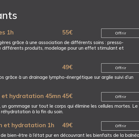
ants
es 1h
55
€
Offrir
res grâce à une association de différents soins : presso-
e différents produits, modelage pour un effet stimulant et
49
€
Offrir
os grâce à un drainage lympho-énergétique sur argile suivi d’un
et hydratation 45mn
45
€
Offrir
 un gommage sur tout le corps qui élimine les cellules mortes. Le
a réhydratation à la fin du soin.
n et hydratation 1h
49
€
Offrir
 bien-être à l’état pur en découvrant les bienfaits de la balné