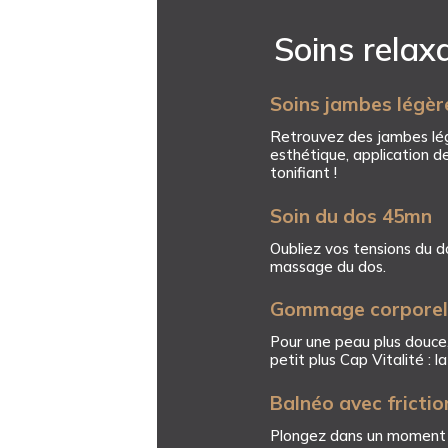
Soins relax
Soins jambes légèr
Retrouvez des jambes légè
esthétique, application d
tonifiant !
Soin du dos 45mn
Oubliez vos tensions du d
massage du dos.
Gommage corporel 
Pour une peau plus douce,
petit plus Cap Vitalité : l
Balnéo avec frictio
Plongez dans un moment de