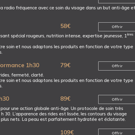
 la radio fréquence avec ce soin du visage dans un but anti-âge e
58
€
Offrir
ères
isant spécial rougeurs, nutrition intense, expertise jeunesse, 1
tre soin et nous adaptons les produits en fonction de votre type
s.
rformance 1h30
79
€
Offrir
rides, fermeté, clarté.
tre soin et nous adaptons les produits en fonction de votre type
s.
1h30
89
€
Offrir
 pour une action globale anti-âge. Un protocole de soin très
1 h 30. L’apparence des rides est lissée, les contours du visage
 plus nets. La peau est parfaitement hydratée et éclatante.
109
€
Offrir