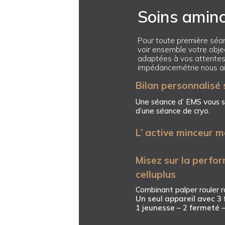
Soins aminc
Pour toute première séan
voir ensemble votre objec
adaptées à vos attentes e
impédancemétrie nous aid
Bilan personnalisé 
Une séance d’ EMS vous se
d’une séance de cryo.
L’ active minceur 
Misez sur la perfo
celluplus
Combinant palper rouler r
Un seul appareil avec 3
1 jeunesse – 2 fermeté 