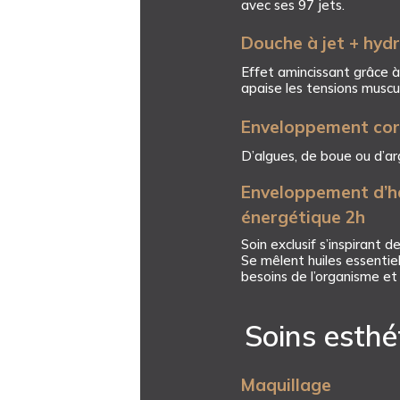
avec ses 97 jets.
Douche à jet + hyd
Effet amincissant grâce à 
apaise les tensions muscul
Enveloppement cor
D’algues, de boue ou d’argi
Enveloppement d’h
énergétique 2h
Soin exclusif s’inspirant d
Se mêlent huiles essentiel
besoins de l’organisme et
Soins esthé
Maquillage