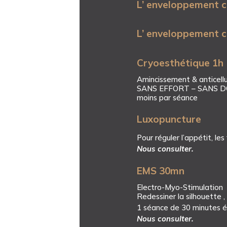
L’ enveloppement c
L’ enveloppement c
Cryoesthétique 1h
Amincissement & anticelluli
SANS EFFORT – SANS DO
moins par séance
Luxopuncture
Pour réguler l’appétit, les
Nous consulter.
EMS 30mn
Electro-Myo-Stimulation
Redessiner la silhouette 
1 séance de 30 minutes 
Nous consulter.