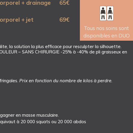
orporel + drainage
65
€
Offrir
orporel + jet
69
€
Offrir
Tous nos soins sont
disponibles en DUO
te, la solution la plus efficace pour resculpter la silhouette.
ULEUR – SANS CHIRURGIE -25% à -40% de pli graisseux en
 fringales.
Prix en fonction du nombre de kilos à perdre.
, gagner en masse musculaire.
équivaut à 20 000 squats ou 20 000 abdos