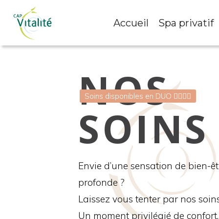
Accueil
Spa privatif
NOS
Soins disponibles en DUO 💆‍♀️💆‍♂️
SOINS
Envie d’une sensation de bien-êt
profonde ?
Laissez vous tenter par nos soins
Un moment privilégié de confort,