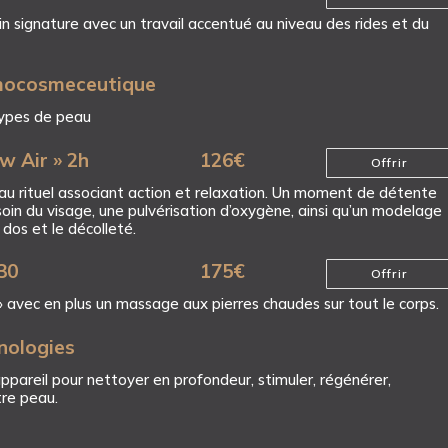
n signature avec un travail accentué au niveau des rides et du
rmocosmeceutique
types de peau
w Air » 2h
126
€
Offrir
u rituel associant action et relaxation. Un moment de détente
soin du visage, une pulvérisation d’oxygène, ainsi qu’un modelage
 dos et le décolleté.
30
175
€
Offrir
» avec en plus un massage aux pierres chaudes sur tout le corps.
nologies
appareil pour nettoyer en profondeur, stimuler, régénérer,
tre peau.