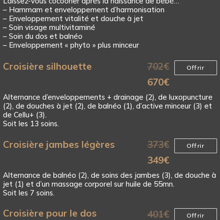
Laissez-vous cocooner après la naissance de bébé…
– Hammam et enveloppement d’harmonisation
– Enveloppement vitalité et douche à jet
– Soin visage multivitaminé
– Soin du dos et balnéo
– Enveloppement « phyto » plus minceur
Croisière silhouette
702
€
Offrir
670
€
Alternance d’enveloppements + drainage (2), de luxopuncture
(2), de douches à jet (2), de balnéo (1), d’active minceur (3) et
de Cellu+ (3).
Soit les 13 soins.
Croisière jambes légères
373
€
Offrir
349
€
Alternance de balnéo (2), de soins des jambes (3), de douche à
jet (1) et d’un massage corporel sur huile de 55mn.
Soit les 7 soins.
Croisière pour le dos
401
€
Offrir