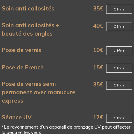
Soin anti callosités
35
€
Offrir
Soin anti callosités +
40
€
Offrir
beauté des ongles
Pose de vernis
10
€
Offrir
Pose de French
15
€
Offrir
Pose de vernis semi
35
€
Offrir
permanent avec manucure
express
Séance UV
12
€
Offrir
*Le rayonnement d’un appareil de bronzage UV peut affecter
la peau et les yeux.