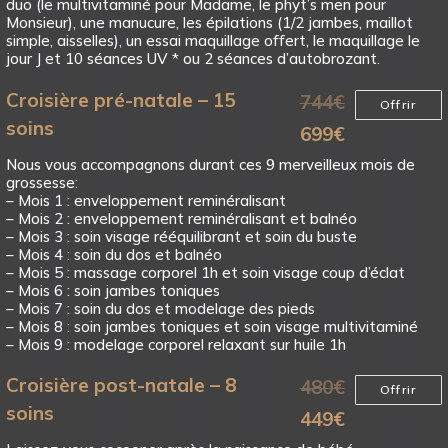
duo (le multivitaminé pour Madame, le phyt’s men pour
Monsieur), une manucure, les épilations (1/2 jambes, maillot
simple, aisselles), un essai maquillage offert, le maquillage le
jour J et 10 séances UV * ou 2 séances d’autobrozant.
Croisière pré-natale – 15
744
€
Offrir
soins
699
€
Nous vous accompagnons durant ces 9 merveilleux mois de
grossesse:
– Mois 1 : enveloppement reminéralisant
– Mois 2 : enveloppement reminéralisant et balnéo
– Mois 3 : soin visage rééquilibrant et soin du buste
– Mois 4 : soin du dos et balnéo
– Mois 5 : massage corporel 1h et soin visage coup d’éclat
– Mois 6 : soin jambes toniques
– Mois 7 : soin du dos et modelage des pieds
– Mois 8 : soin jambes toniques et soin visage multivitaminé
– Mois 9 : modelage corporel relaxant sur huile 1h
Croisière post-natale – 8
480
€
Offrir
soins
449
€