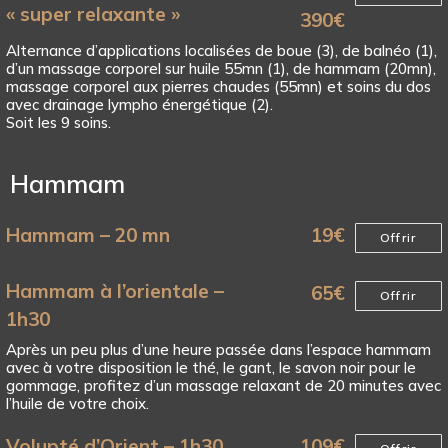
« super relaxante »
390
€
Alternance d’applications localisées de boue (3), de balnéo (1),
d’un massage corporel sur huile 55mn (1), de hammam (20mn),
massage corporel aux pierres chaudes (55mn) et soins du dos
avec drainage lympho énergétique (2).
Soit les 9 soins.
Hammam
Hammam – 20 mn
19
€
Offrir
Hammam à l’orientale –
65
€
Offrir
1h30
Après un peu plus d’une heure passée dans l’espace hammam
avec à votre disposition le thé, le gant, le savon noir pour le
gommage, profitez d’un massage relaxant de 20 minutes avec
l’huile de votre choix.
Volupté d’Orient – 1h30
109
€