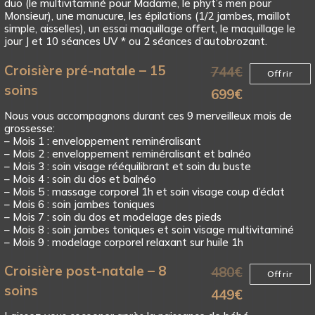
duo (le multivitaminé pour Madame, le phyt’s men pour
Monsieur), une manucure, les épilations (1/2 jambes, maillot
simple, aisselles), un essai maquillage offert, le maquillage le
jour J et 10 séances UV * ou 2 séances d’autobrozant.
Croisière pré-natale – 15
744
€
Offrir
soins
699
€
Nous vous accompagnons durant ces 9 merveilleux mois de
grossesse:
– Mois 1 : enveloppement reminéralisant
– Mois 2 : enveloppement reminéralisant et balnéo
– Mois 3 : soin visage rééquilibrant et soin du buste
– Mois 4 : soin du dos et balnéo
– Mois 5 : massage corporel 1h et soin visage coup d’éclat
– Mois 6 : soin jambes toniques
– Mois 7 : soin du dos et modelage des pieds
– Mois 8 : soin jambes toniques et soin visage multivitaminé
– Mois 9 : modelage corporel relaxant sur huile 1h
Croisière post-natale – 8
480
€
Offrir
soins
449
€