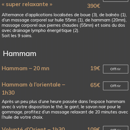
« super relaxante »
390
€
Alternance d’applications localisées de boue (3), de balnéo (1),
d’un massage corporel sur huile 55mn (1), de hammam (20mn),
massage corporel aux pierres chaudes (55mn) et soins du dos
avec drainage lympho énergétique (2).
Soit les 9 soins.
Hammam
Hammam – 20 mn
19
€
Offrir
Hammam à l’orientale –
65
€
Offrir
1h30
Après un peu plus d’une heure passée dans l’espace hammam
avec à votre disposition le thé, le gant, le savon noir pour le
gommage, profitez d’un massage relaxant de 20 minutes avec
l’huile de votre choix.
Volupté d’Orient – 1h30
109
€