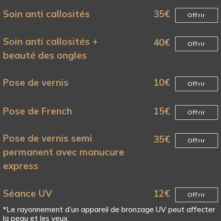
Soin anti callosités
35
€
Offrir
Soin anti callosités +
40
€
Offrir
beauté des ongles
Pose de vernis
10
€
Offrir
Pose de French
15
€
Offrir
Pose de vernis semi
35
€
Offrir
permanent avec manucure
express
Séance UV
12
€
Offrir
*Le rayonnement d’un appareil de bronzage UV peut affecter
la peau et les yeux.