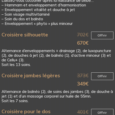
Laissez-vous cocooner après la naissance de bébé…
– Hammam et enveloppement d’harmonisation
– Enveloppement vitalité et douche à jet
– Soin visage multivitaminé
– Soin du dos et balnéo
– Enveloppement « phyto » plus minceur
Croisière silhouette
702
€
Offrir
670
€
Alternance d’enveloppements + drainage (2), de luxopuncture
(2), de douches à jet (2), de balnéo (1), d’active minceur (3) et
de Cellu+ (3).
Soit les 13 soins.
Croisière jambes légères
373
€
Offrir
349
€
Alternance de balnéo (2), de soins des jambes (3), de douche à
jet (1) et d’un massage corporel sur huile de 55mn.
Soit les 7 soins.
Croisière pour le dos
401
€
Offrir