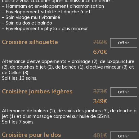
Laissez-vous cocooner après la naissance de bébé…
– Hammam et enveloppement d’harmonisation
– Enveloppement vitalité et douche à jet
– Soin visage multivitaminé
– Soin du dos et balnéo
– Enveloppement « phyto » plus minceur
Croisière silhouette
702
€
Offrir
670
€
Alternance d’enveloppements + drainage (2), de luxopuncture
(2), de douches à jet (2), de balnéo (1), d’active minceur (3) et
de Cellu+ (3).
Soit les 13 soins.
Croisière jambes légères
373
€
Offrir
349
€
Alternance de balnéo (2), de soins des jambes (3), de douche à
jet (1) et d’un massage corporel sur huile de 55mn.
Soit les 7 soins.
Croisière pour le dos
401
€
Offrir