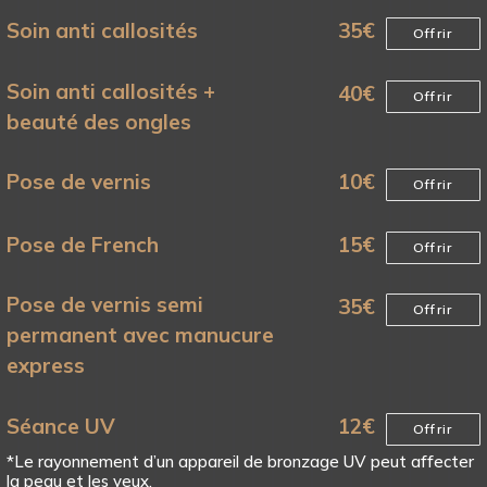
Soin anti callosités
35
€
Offrir
Soin anti callosités +
40
€
Offrir
beauté des ongles
Pose de vernis
10
€
Offrir
Pose de French
15
€
Offrir
Pose de vernis semi
35
€
Offrir
permanent avec manucure
express
Séance UV
12
€
Offrir
*Le rayonnement d’un appareil de bronzage UV peut affecter
la peau et les yeux.