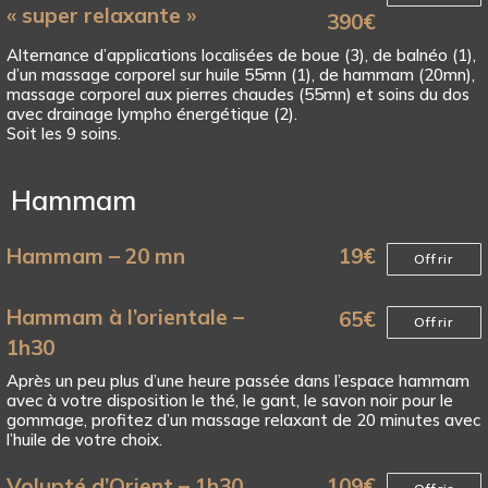
« super relaxante »
390
€
Alternance d’applications localisées de boue (3), de balnéo (1),
d’un massage corporel sur huile 55mn (1), de hammam (20mn),
massage corporel aux pierres chaudes (55mn) et soins du dos
avec drainage lympho énergétique (2).
Soit les 9 soins.
Hammam
Hammam – 20 mn
19
€
Offrir
Hammam à l’orientale –
65
€
Offrir
1h30
Après un peu plus d’une heure passée dans l’espace hammam
avec à votre disposition le thé, le gant, le savon noir pour le
gommage, profitez d’un massage relaxant de 20 minutes avec
l’huile de votre choix.
Volupté d’Orient – 1h30
109
€