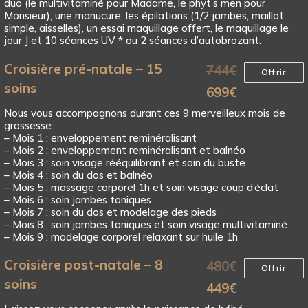
duo (le multivitaminé pour Madame, le phyt’s men pour
Monsieur), une manucure, les épilations (1/2 jambes, maillot
simple, aisselles), un essai maquillage offert, le maquillage le
jour J et 10 séances UV * ou 2 séances d’autobrozant.
Croisière pré-natale – 15
744
€
Offrir
soins
699
€
Nous vous accompagnons durant ces 9 merveilleux mois de
grossesse:
– Mois 1 : enveloppement reminéralisant
– Mois 2 : enveloppement reminéralisant et balnéo
– Mois 3 : soin visage rééquilibrant et soin du buste
– Mois 4 : soin du dos et balnéo
– Mois 5 : massage corporel 1h et soin visage coup d’éclat
– Mois 6 : soin jambes toniques
– Mois 7 : soin du dos et modelage des pieds
– Mois 8 : soin jambes toniques et soin visage multivitaminé
– Mois 9 : modelage corporel relaxant sur huile 1h
Croisière post-natale – 8
480
€
Offrir
soins
449
€