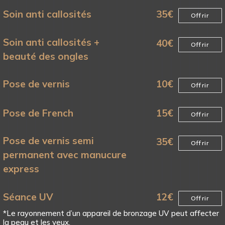
Soin anti callosités
35
€
Offrir
Soin anti callosités +
40
€
Offrir
beauté des ongles
Pose de vernis
10
€
Offrir
Pose de French
15
€
Offrir
Pose de vernis semi
35
€
Offrir
permanent avec manucure
express
Séance UV
12
€
Offrir
*Le rayonnement d’un appareil de bronzage UV peut affecter
la peau et les yeux.