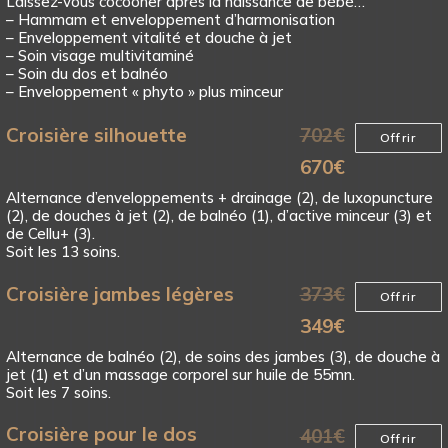
Laissez-vous cocooner après la naissance de bébé…
– Hammam et enveloppement d’harmonisation
– Enveloppement vitalité et douche à jet
– Soin visage multivitaminé
– Soin du dos et balnéo
– Enveloppement « phyto » plus minceur
Croisière silhouette
702
€
Offrir
670
€
Alternance d’enveloppements + drainage (2), de luxopuncture
(2), de douches à jet (2), de balnéo (1), d’active minceur (3) et
de Cellu+ (3).
Soit les 13 soins.
Croisière jambes légères
373
€
Offrir
349
€
Alternance de balnéo (2), de soins des jambes (3), de douche à
jet (1) et d’un massage corporel sur huile de 55mn.
Soit les 7 soins.
Croisière pour le dos
401
€
Offrir