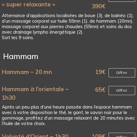
« super relaxante »
390
€
Alternance d’applications localisées de boue (3), de balnéo (1),
d’un massage corporel sur huile 55mn (1), de hammam (20mn),
massage corporel aux pierres chaudes (55mn) et soins du dos
avec drainage lympho énergétique (2).
Soit les 9 soins.
Hammam
Hammam – 20 mn
19
€
Offrir
Hammam à l’orientale –
65
€
Offrir
1h30
Après un peu plus d’une heure passée dans l’espace hammam
avec à votre disposition le thé, le gant, le savon noir pour le
gommage, profitez d’un massage relaxant de 20 minutes avec
l’huile de votre choix.
Volupté d’Orient – 1h30
109
€