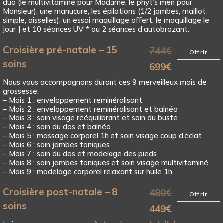
duo (le multivitaminé pour Madame, le phyt’s men pour
Monsieur), une manucure, les épilations (1/2 jambes, maillot
simple, aisselles), un essai maquillage offert, le maquillage le
jour J et 10 séances UV * ou 2 séances d’autobrozant.
Croisière pré-natale – 15
744
€
Offrir
soins
699
€
Nous vous accompagnons durant ces 9 merveilleux mois de
grossesse:
– Mois 1 : enveloppement reminéralisant
– Mois 2 : enveloppement reminéralisant et balnéo
– Mois 3 : soin visage rééquilibrant et soin du buste
– Mois 4 : soin du dos et balnéo
– Mois 5 : massage corporel 1h et soin visage coup d’éclat
– Mois 6 : soin jambes toniques
– Mois 7 : soin du dos et modelage des pieds
– Mois 8 : soin jambes toniques et soin visage multivitaminé
– Mois 9 : modelage corporel relaxant sur huile 1h
Croisière post-natale – 8
480
€
Offrir
soins
449
€