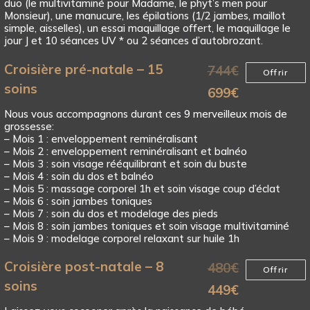
duo (le multivitaminé pour Madame, le phyt’s men pour
Monsieur), une manucure, les épilations (1/2 jambes, maillot
simple, aisselles), un essai maquillage offert, le maquillage le
jour J et 10 séances UV * ou 2 séances d’autobrozant.
Croisière pré-natale – 15
744
€
Offrir
soins
699
€
Nous vous accompagnons durant ces 9 merveilleux mois de
grossesse:
– Mois 1 : enveloppement reminéralisant
– Mois 2 : enveloppement reminéralisant et balnéo
– Mois 3 : soin visage rééquilibrant et soin du buste
– Mois 4 : soin du dos et balnéo
– Mois 5 : massage corporel 1h et soin visage coup d’éclat
– Mois 6 : soin jambes toniques
– Mois 7 : soin du dos et modelage des pieds
– Mois 8 : soin jambes toniques et soin visage multivitaminé
– Mois 9 : modelage corporel relaxant sur huile 1h
Croisière post-natale – 8
480
€
Offrir
soins
449
€