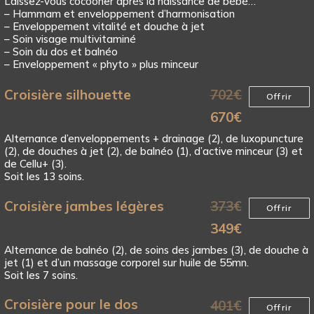
Laissez-vous cocooner après la naissance de bébé…
– Hammam et enveloppement d’harmonisation
– Enveloppement vitalité et douche à jet
– Soin visage multivitaminé
– Soin du dos et balnéo
– Enveloppement « phyto » plus minceur
Croisière silhouette
702
€
Offrir
670
€
Alternance d’enveloppements + drainage (2), de luxopuncture
(2), de douches à jet (2), de balnéo (1), d’active minceur (3) et
de Cellu+ (3).
Soit les 13 soins.
Croisière jambes légères
373
€
Offrir
349
€
Alternance de balnéo (2), de soins des jambes (3), de douche à
jet (1) et d’un massage corporel sur huile de 55mn.
Soit les 7 soins.
Croisière pour le dos
401
€
Offrir