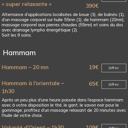
« super relaxante »
390
€
Alternance d’applications localisées de boue (3), de balnéo (1),
d’un massage corporel sur huile 55mn (1), de hammam (20mn),
massage corporel aux pierres chaudes (55mn) et soins du dos
avec drainage lympho énergétique (2).
Soit les 9 soins.
Hammam
Hammam – 20 mn
19
€
Offrir
Hammam à l’orientale –
65
€
Offrir
1h30
Après un peu plus d’une heure passée dans l’espace hammam
avec à votre disposition le thé, le gant, le savon noir pour le
gommage, profitez d’un massage relaxant de 20 minutes avec
l’huile de votre choix.
Volupté d’Orient – 1h30
109
€