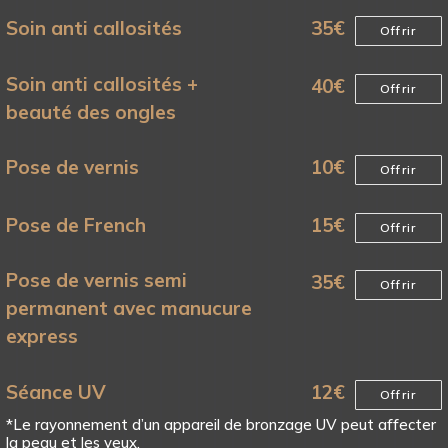
Soin anti callosités
35
€
Offrir
Soin anti callosités +
40
€
Offrir
beauté des ongles
Pose de vernis
10
€
Offrir
Pose de French
15
€
Offrir
Pose de vernis semi
35
€
Offrir
permanent avec manucure
express
Séance UV
12
€
Offrir
*Le rayonnement d’un appareil de bronzage UV peut affecter
la peau et les yeux.